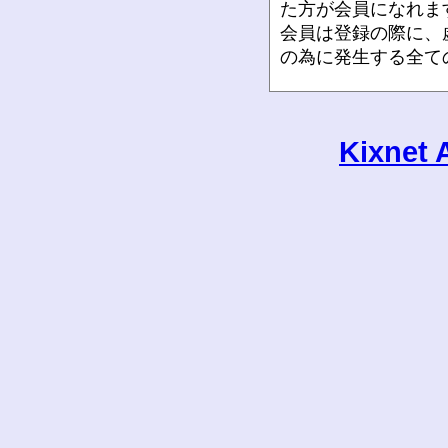
た方が会員になれま
会員は登録の際に、
の為に発生する全て
3. 保証金は、最
下記口座に振込まな
Kixne
いたします。
送金先：三菱
大阪ポー
普通口座名
口座番号：
未落札の方には、終
取り人の負担としま
4. 全ての価格は
費税１０％がかかり