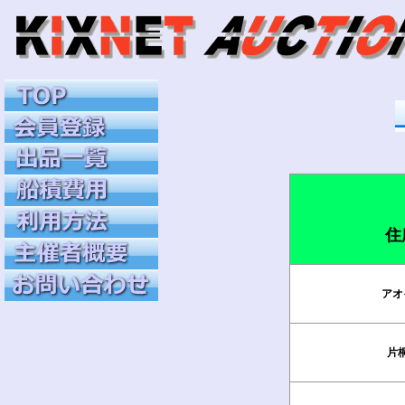
住
アオ
片